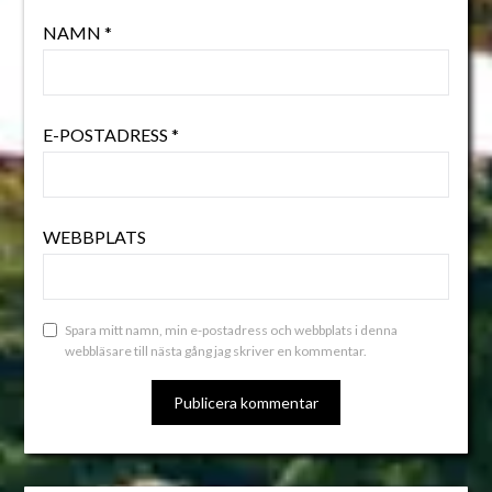
NAMN
*
E-POSTADRESS
*
WEBBPLATS
Spara mitt namn, min e-postadress och webbplats i denna
webbläsare till nästa gång jag skriver en kommentar.
ALTERNATIVE: