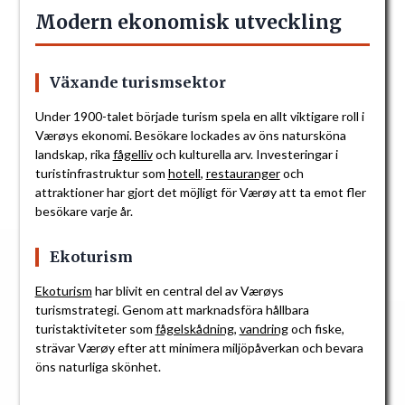
Modern ekonomisk utveckling
Växande turismsektor
Under 1900-talet började turism spela en allt viktigare roll i
Værøys ekonomi. Besökare lockades av öns natursköna
landskap, rika
fågelliv
och kulturella arv. Investeringar i
turistinfrastruktur som
hotell
,
restauranger
och
attraktioner har gjort det möjligt för Værøy att ta emot fler
besökare varje år.
Ekoturism
Ekoturism
har blivit en central del av Værøys
turismstrategi. Genom att marknadsföra hållbara
turistaktiviteter som
fågelskådning
,
vandring
och fiske,
strävar Værøy efter att minimera miljöpåverkan och bevara
öns naturliga skönhet.