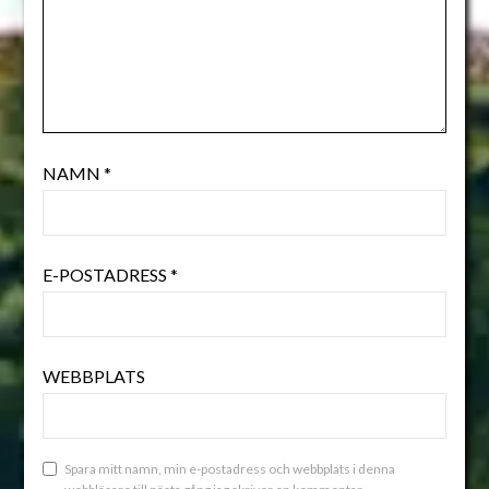
NAMN
*
E-POSTADRESS
*
WEBBPLATS
Spara mitt namn, min e-postadress och webbplats i denna