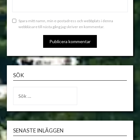
Spara mitt namn, min e-postadress och webbplats i denna
webbläsare till nästa gång jag skriver en kommentar.
ALTERNATIVE:
SÖK
SENASTE INLÄGGEN