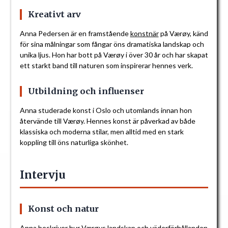
Kreativt arv
Anna Pedersen är en framstående
konstnär
på Værøy, känd
för sina målningar som fångar öns dramatiska landskap och
unika ljus. Hon har bott på Værøy i över 30 år och har skapat
ett starkt band till naturen som inspirerar hennes verk.
Utbildning och influenser
Anna studerade konst i Oslo och utomlands innan hon
återvände till Værøy. Hennes konst är påverkad av både
klassiska och moderna stilar, men alltid med en stark
koppling till öns naturliga skönhet.
Intervju
Konst och natur
Anna beskriver hur Værøys landskap och väderförhållanden