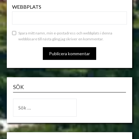
WEBBPLATS
Spara mitt namn, min e-postadress och webbplats i denna
webbläsare till nästa gång jag skriver en kommentar.
ALTERNATIVE:
SÖK