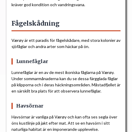
kräver god kondition och vandringsvana.
Fågelskådning
Værøy är ett paradis för fågelskådare, med stora kolonier av
sjöfåglar och andra arter som häckar på ön.
Lunnefåglar
Lunnefåglar är en av de mest ikoniska fåglarna på Værøy.
Under sommarmånaderna kan du se dessa färgglada fåglar
på klipporna och i deras häckningsområden. Måstadfjellet är
en särskilt bra plats för att observera lunnefåglar.
Havsörnar
Havsörnar är vanliga på Værøy och kan ofta ses segla över
öns kustlinje på jakt efter mat. Att se en havsörn i sitt
naturliga habitat är en imponerande upplevelse.