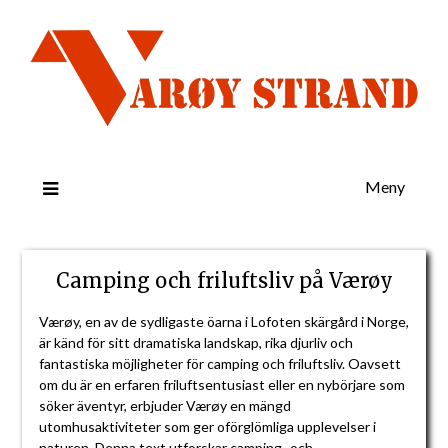
Meny
Camping och friluftsliv på Værøy
Værøy, en av de sydligaste öarna i Lofoten skärgård i Norge,
är känd för sitt dramatiska landskap, rika djurliv och
fantastiska möjligheter för camping och friluftsliv. Oavsett
om du är en erfaren friluftsentusiast eller en nybörjare som
söker äventyr, erbjuder Værøy en mängd
utomhusaktiviteter som ger oförglömliga upplevelser i
naturen. Denna text utforskar camping- och