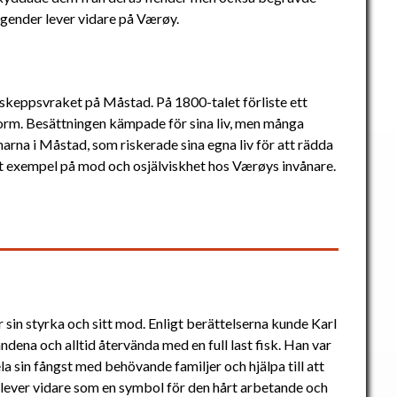
egender lever vidare på Værøy.
 skeppsvraket på Måstad. På 1800-talet förliste ett
orm. Besättningen kämpade för sina liv, men många
rna i Måstad, som riskerade sina egna liv för att rädda
ett exempel på mod och osjälviskhet hos Værøys invånare.
 sin styrka och sitt mod. Enligt berättelserna kunde Karl
dena och alltid återvända med en full last fisk. Han var
la sin fångst med behövande familjer och hjälpa till att
r lever vidare som en symbol för den hårt arbetande och