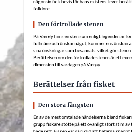
någonsin fick bevis för hans existens, lever berä
folklore.
Den förtrollade stenen
På Værøy finns en sten som enligt legenden är för
fullmåne och önskar något, kommer ens önskan at
sina önskningar som besannats, vilket gör stenen 
Berättelsen om den förtrollade stenen är ett exe
dimension till vardagen på Værøy.
Berättelser från fisket
Den stora fångsten
En av de mest omtalade händelserna bland fiskarn
grupp fiskare stötte på ett ovanligt stort stim av
hade sett. Fisken var så riklig att båtarna knappt