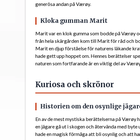
generösa andan på Værøy.
Kloka gumman Marit
Marit var en klok gumma som bodde på Værøy och
från hela skärgården kom till Marit för råd och
Marit en djup förståelse för naturens läkande k
hade gett upp hoppet om. Hennes berättelser spe
naturen som fortfarande är en viktig del av Værøy
Kuriosa och skrönor
Historien om den osynlige jäga
En av de mest mystiska berättelserna på Værøy h
en jägare gå ut i skogen och återvända med byte 
hade en magisk förmåga att bli osynlig och att h