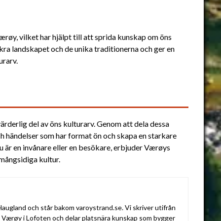
røy, vilket har hjälpt till att sprida kunskap om öns
ckra landskapet och de unika traditionerna och ger en
urarv.
ärderlig del av öns kulturarv. Genom att dela dessa
ch händelser som har format ön och skapa en starkare
 är en invånare eller en besökare, erbjuder Værøys
 mångsidiga kultur.
augland och står bakom varoystrand.se. Vi skriver utifrån
v Værøy i Lofoten och delar platsnära kunskap som bygger