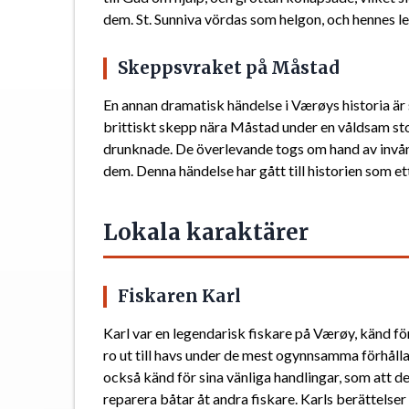
dem. St. Sunniva vördas som helgon, och hennes l
Skeppsvraket på Måstad
En annan dramatisk händelse i Værøys historia är
brittiskt skepp nära Måstad under en våldsam st
drunknade. De överlevande togs om hand av invåna
dem. Denna händelse har gått till historien som 
Lokala karaktärer
Fiskaren Karl
Karl var en legendarisk fiskare på Værøy, känd för
ro ut till havs under de mest ogynnsamma förhållan
också känd för sina vänliga handlingar, som att de
reparera båtar åt andra fiskare. Karls berättelse