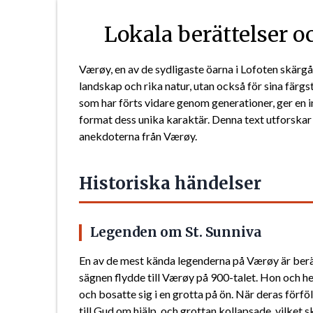
Lokala berättelser 
Værøy, en av de sydligaste öarna i Lofoten skärgå
landskap och rika natur, utan också för sina färgs
som har förts vidare genom generationer, ger en i
format dess unika karaktär. Denna text utforskar
anekdoterna från Værøy.
Historiska händelser
Legenden om St. Sunniva
En av de mest kända legenderna på Værøy är berät
sägnen flydde till Værøy på 900-talet. Hon och h
och bosatte sig i en grotta på ön. När deras förf
till Gud om hjälp, och grottan kollapsade, vilke