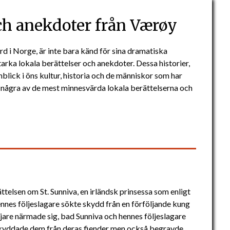
och anekdoter från Værøy
rd i Norge, är inte bara känd för sina dramatiska
tarka lokala berättelser och anekdoter. Dessa historier,
nblick i öns kultur, historia och de människor som har
 några av de mest minnesvärda lokala berättelserna och
telsen om St. Sunniva, en irländsk prinsessa som enligt
ennes följeslagare sökte skydd från en förföljande kung
öljare närmade sig, bad Sunniva och hennes följeslagare
t skyddade dem från deras fiender men också begravde