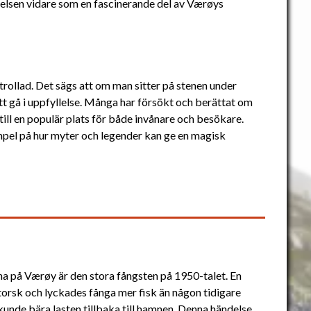
ttelsen vidare som en fascinerande del av Værøys
trollad. Det sägs att om man sitter på stenen under
t gå i uppfyllelse. Många har försökt och berättat om
till en populär plats för både invånare och besökare.
mpel på hur myter och legender kan ge en magisk
a på Værøy är den stora fångsten på 1950-talet. En
 torsk och lyckades fånga mer fisk än någon tidigare
 kunde bära lasten tillbaka till hamnen. Denna händelse