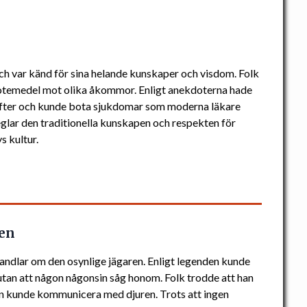
 var känd för sina helande kunskaper och visdom. Folk
 botemedel mot olika åkommor. Enligt anekdoterna hade
rafter och kunde bota sjukdomar som moderna läkare
glar den traditionella kunskapen och respekten för
s kultur.
ren
andlar om den osynlige jägaren. Enligt legenden kunde
utan att någon någonsin såg honom. Folk trodde att han
an kunde kommunicera med djuren. Trots att ingen