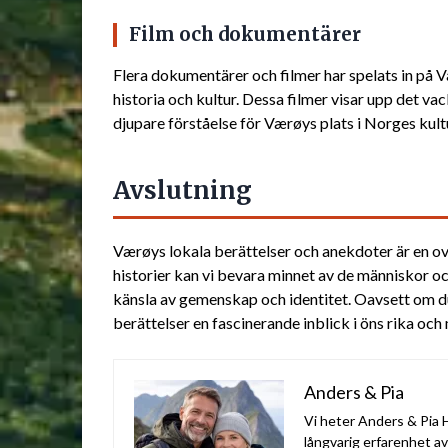
Film och dokumentärer
Flera dokumentärer och filmer har spelats in på Væ
historia och kultur. Dessa filmer visar upp det va
djupare förståelse för Værøys plats i Norges kult
Avslutning
Værøys lokala berättelser och anekdoter är en ov
historier kan vi bevara minnet av de människor o
känsla av gemenskap och identitet. Oavsett om du
berättelser en fascinerande inblick i öns rika och
Anders & Pia
Vi heter Anders & Pia H
långvarig erfarenhet a