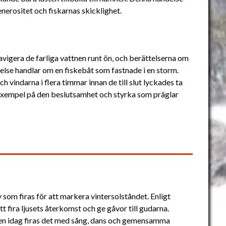
nerositet och fiskarnas skicklighet.
vigera de farliga vattnen runt ön, och berättelserna om
else handlar om en fiskebåt som fastnade i en storm.
indarna i flera timmar innan de till slut lyckades ta
tt exempel på den beslutsamhet och styrka som präglar
som firas för att markera vintersolståndet. Enligt
tt fira ljusets återkomst och ge gåvor till gudarna.
 men idag firas det med sång, dans och gemensamma