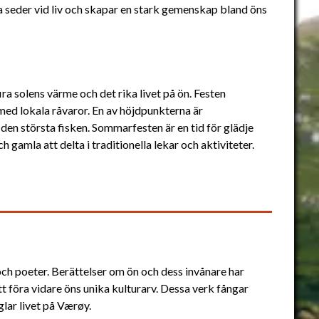
da seder vid liv och skapar en stark gemenskap bland öns
ira solens värme och det rika livet på ön. Festen
med lokala råvaror. En av höjdpunkterna är
 den största fisken. Sommarfesten är en tid för glädje
gamla att delta i traditionella lekar och aktiviteter.
ch poeter. Berättelser om ön och dess invånare har
l att föra vidare öns unika kulturarv. Dessa verk fångar
ar livet på Værøy.