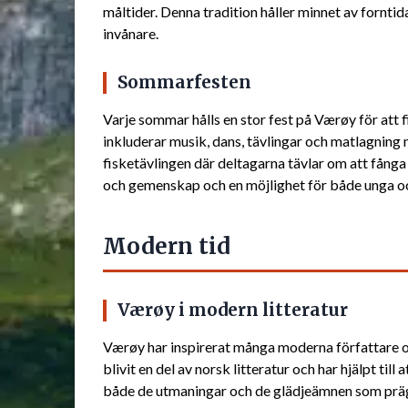
måltider. Denna tradition håller minnet av fornti
invånare.
Sommarfesten
Varje sommar hålls en stor fest på Værøy för att f
inkluderar musik, dans, tävlingar och matlagning 
fisketävlingen där deltagarna tävlar om att fånga
och gemenskap och en möjlighet för både unga och 
Modern tid
Værøy i modern litteratur
Værøy har inspirerat många moderna författare o
blivit en del av norsk litteratur och har hjälpt til
både de utmaningar och de glädjeämnen som prägl