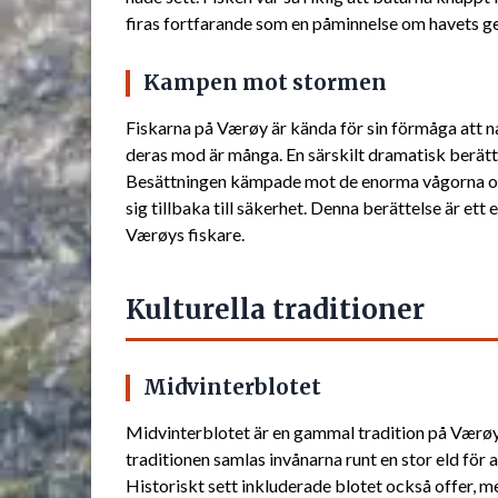
firas fortfarande som en påminnelse om havets ge
Kampen mot stormen
Fiskarna på Værøy är kända för sin förmåga att na
deras mod är många. En särskilt dramatisk berätt
Besättningen kämpade mot de enorma vågorna och v
sig tillbaka till säkerhet. Denna berättelse är e
Værøys fiskare.
Kulturella traditioner
Midvinterblotet
Midvinterblotet är en gammal tradition på Værøy 
traditionen samlas invånarna runt en stor eld för a
Historiskt sett inkluderade blotet också offer,