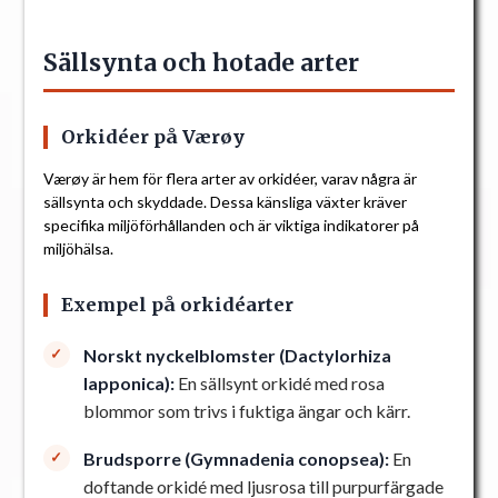
Sällsynta och hotade arter
Orkidéer på Værøy
Værøy är hem för flera arter av orkidéer, varav några är
sällsynta och skyddade. Dessa känsliga växter kräver
specifika miljöförhållanden och är viktiga indikatorer på
miljöhälsa.
Exempel på orkidéarter
Norskt nyckelblomster (Dactylorhiza
lapponica):
En sällsynt orkidé med rosa
blommor som trivs i fuktiga ängar och kärr.
Brudsporre (Gymnadenia conopsea):
En
doftande orkidé med ljusrosa till purpurfärgade