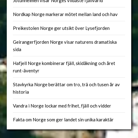
Jotunheimen visar Norges vildaste fjällvärld
Nordkap Norge markerar mötet mellan land och hav
Preikestolen Norge ger utsikt över Lysefjorden
Geirangerfjorden Norge visar naturens dramatiska
sida
Hafjell Norge kombinerar fjäll, skidåkning och året
runt-äventyr
Stavkyrka Norge berättar om tro, trä och tusen år av
historia
Vandra i Norge lockar med frihet, fjäll och vidder
Fakta om Norge som ger landet sin unika karaktär