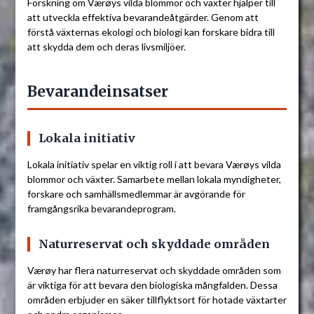
Forskning om Værøys vilda blommor och växter hjälper till
att utveckla effektiva bevarandeåtgärder. Genom att
förstå växternas ekologi och biologi kan forskare bidra till
att skydda dem och deras livsmiljöer.
Bevarandeinsatser
Lokala initiativ
Lokala initiativ spelar en viktig roll i att bevara Værøys vilda
blommor och växter. Samarbete mellan lokala myndigheter,
forskare och samhällsmedlemmar är avgörande för
framgångsrika bevarandeprogram.
Naturreservat och skyddade områden
Værøy har flera naturreservat och skyddade områden som
är viktiga för att bevara den biologiska mångfalden. Dessa
områden erbjuder en säker tillflyktsort för hotade växtarter