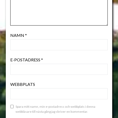
NAMN
*
E-POSTADRESS
*
WEBBPLATS
Spara mitt namn, min e-postadress och webbplats i denna
webbläsare till nästa gång jag skriver en kommentar.