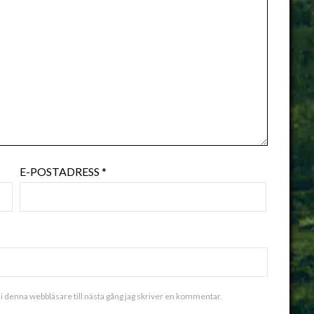
E-POSTADRESS
*
i denna webbläsare till nästa gång jag skriver en kommentar.