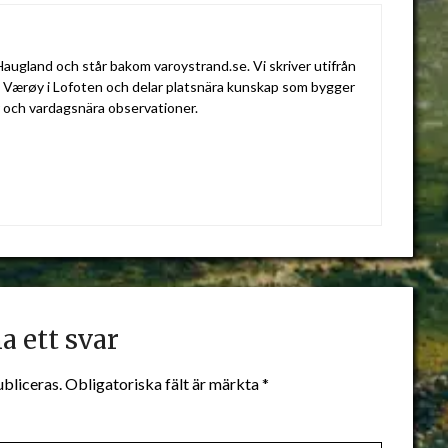
augland och står bakom varoystrand.se. Vi skriver utifrån
v Værøy i Lofoten och delar platsnära kunskap som bygger
r och vardagsnära observationer.
 ett svar
bliceras.
Obligatoriska fält är märkta
*