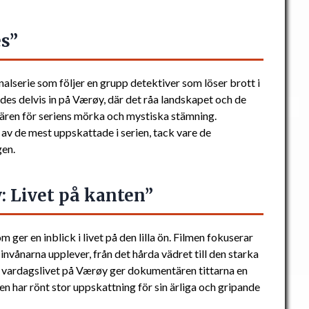
es”
alserie som följer en grupp detektiver som löser brott i
des delvis in på Værøy, där det råa landskapet och de
ären för seriens mörka och mystiska stämning.
av de mest uppskattade i serien, tack vare de
gen.
 Livet på kanten”
ger en inblick i livet på den lilla ön. Filmen fokuserar
vånarna upplever, från det hårda vädret till den starka
 vardagslivet på Værøy ger dokumentären tittarna en
den har rönt stor uppskattning för sin ärliga och gripande