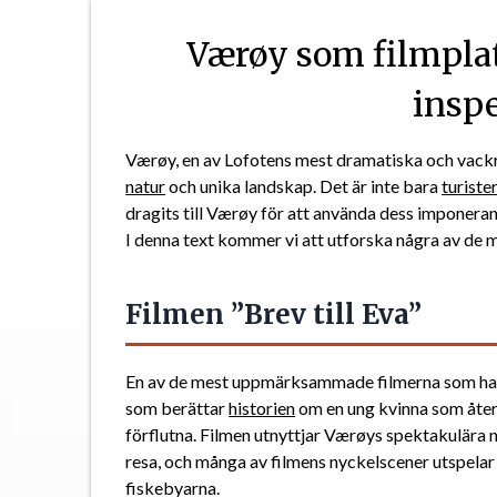
Værøy som filmplat
insp
Værøy, en av Lofotens mest dramatiska och vackra
natur
och unika landskap. Det är inte bara
turiste
dragits till Værøy för att använda dess imponeran
I denna text kommer vi att utforska några av de 
Filmen ”Brev till Eva”
En av de mest uppmärksammade filmerna som har s
som berättar
historien
om en ung kvinna som återv
förflutna. Filmen utnyttjar Værøys spektakulära
resa, och många av filmens nyckelscener utspelar 
fiskebyarna.