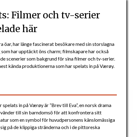
s: Filmer och tv-serier
elade här
 öar, har länge fascinerat besökare med sin storslagna
r
som har upptäckt öns charm; filmskapare har också
de scenerier som bakgrund för sina filmer och tv-serier.
mest kända produktionerna som har spelats in på Værøy.
pelats in på Værøy är ”Brev till Eva”, en norsk drama
änder till sin barndomsö för att konfrontera sitt
 natur som en symbol för huvudpersonens känslomässiga
sig på de klippiga stränderna och i de pittoreska