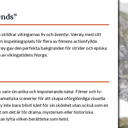
ends”
skildrar vikingarnas liv och äventyr. Værøy, med sitt
 inspelningsplats för flera av filmens actionfyllda
røy gav den perfekta bakgrunden för strider och episka
la av vikingatidens Norge.
k vare sin unika och imponerande natur. Filmer och tv-
dramatiska scenerier för att skapa oförglömliga visuella
inte bara blivit känt för sin skönhet utan också som en
t om det är för drama, mysterium eller historiska
an lyfta vilken berättelse som helst.