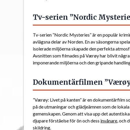
Tv-serien ”Nordic Mysteri
Tv-serien ”Nordic Mysteries” är en populär krimin
avlägsna delar av Norden. En av säsongerna spela
isolerade miljöerna skapade den perfekta atmosf
Avsnitten som filmades på Værøy har blivit några 
imponerande miljöerna och den gripande handlin
Dokumentärfilmen ”Værøy:
”Værøy: Livet på kanten” är en dokumentärfilm som 
på de utmaningar och glädjeämnen som de lokala in
gemenskapen. Genom att visa upp det autentiska
djupare förståelse för ön och dess
invånare
, och 
skildring.