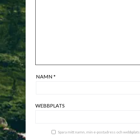
NAMN
*
WEBBPLATS
Spara mitt namn, min e-postadress och webbplats 