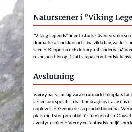
Naturscener i ”Viking Leg
”Viking Legends” är en historisk äventyrsfilm som 
dramatiska landskap och sina vilda hav, valdes som
scener. Klipporna och de karga stränderna på Væ
resor, och bidrog till att skapa en autentisk käns
Avslutning
Værøy har visat sig vara en utmärkt filmplats tac
serier som spelats in här har dragit nytta av öns 
upplevelser. Genom dessa produktioner har Værøy 
plats med stor potential för filmindustrin. Oavset
äventyr, erbjuder Værøy en fantastisk miljö som k