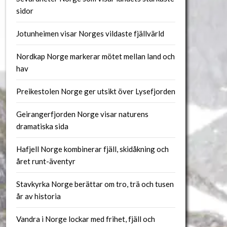
sidor
Jotunheimen visar Norges vildaste fjällvärld
Nordkap Norge markerar mötet mellan land och
hav
Preikestolen Norge ger utsikt över Lysefjorden
Geirangerfjorden Norge visar naturens
dramatiska sida
Hafjell Norge kombinerar fjäll, skidåkning och
året runt-äventyr
Stavkyrka Norge berättar om tro, trä och tusen
år av historia
Vandra i Norge lockar med frihet, fjäll och