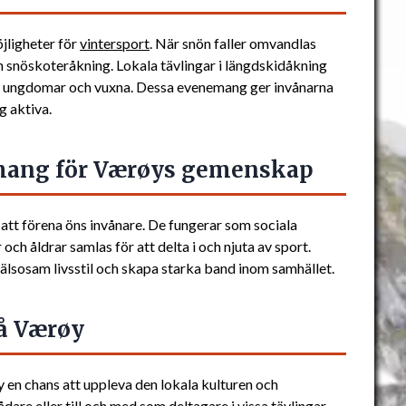
jligheter för
vintersport
. När snön faller omvandlas
ch snöskoteråkning. Lokala tävlingar i längdskidåkning
de ungdomar och vuxna. Dessa evenemang ger invånarna
g aktiva.
mang för Værøys gemenskap
 att förena öns invånare. De fungerar som sociala
ch åldrar samlas för att delta i och njuta av sport.
hälsosam livsstil och skapa starka band inom samhället.
å Værøy
en chans att uppleva den lokala kulturen och
are eller till och med som deltagare i vissa tävlingar