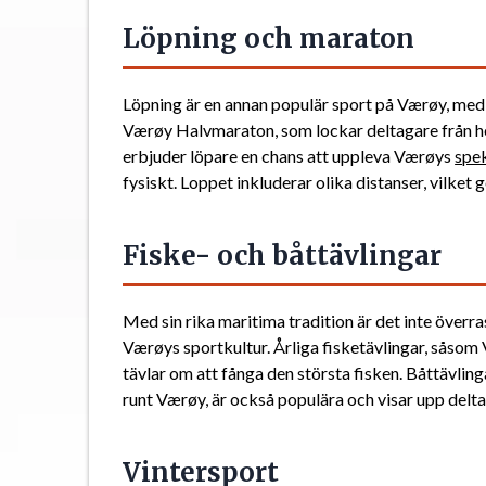
Löpning och maraton
Löpning är en annan populär sport på Værøy, med 
Værøy Halvmaraton, som lockar deltagare från he
erbjuder löpare en chans att uppleva Værøys
spe
fysiskt. Loppet inkluderar olika distanser, vilket gö
Fiske- och båttävlingar
Med sin rika maritima tradition är det inte överras
Værøys sportkultur. Årliga fisketävlingar, såsom 
tävlar om att fånga den största fisken. Båttävli
runt Værøy, är också populära och visar upp delt
Vintersport