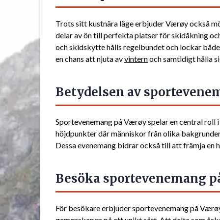
Trots sitt kustnära läge erbjuder Værøy också mö
delar av ön till perfekta platser för skidåkning o
och skidskytte hålls regelbundet och lockar bå
en chans att njuta av
vintern
och samtidigt hålla si
Betydelsen av sportevene
Sportevenemang på Værøy spelar en central roll i
höjdpunkter där människor från olika bakgrunder o
Dessa evenemang bidrar också till att främja en 
Besöka sportevenemang p
För besökare erbjuder sportevenemang på Værøy 
gemenskapen på ett unikt sätt. Att delta som åskåd