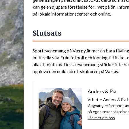
kan ge en djupare förståelse för livet på ön. In
på lokala informationscenter och online.
Slutsats
Sportevenemang på Værøy är mer än bara tävlingar
kulturella väv. Från fotboll och löpning till fiske
alla att njuta av. Dessa evenemang stärker inte 
uppleva den unika idrottskulturen på Værøy.
Anders & Pia
Vi heter Anders & Pia H
långvarig erfarenhet a
på egna resor, vistelse
Läs mer om oss