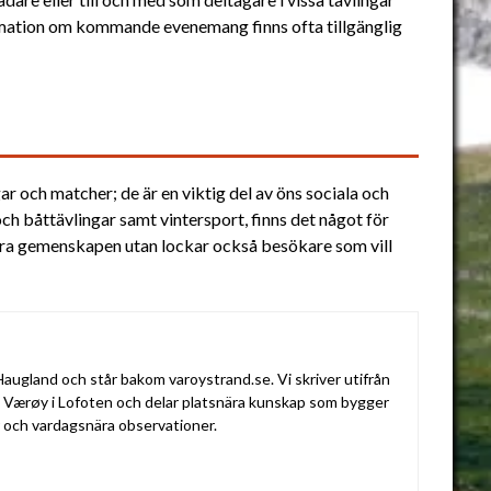
formation om kommande evenemang finns ofta tillgänglig
 och matcher; de är en viktig del av öns sociala och
- och båttävlingar samt vintersport, finns det något för
bara gemenskapen utan lockar också besökare som vill
augland och står bakom varoystrand.se. Vi skriver utifrån
v Værøy i Lofoten och delar platsnära kunskap som bygger
r och vardagsnära observationer.