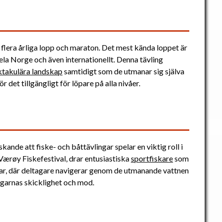
flera årliga lopp och maraton. Det mest kända loppet är
la Norge och även internationellt. Denna tävling
ktakulära landskap
samtidigt som de utmanar sig själva
r det tillgängligt för löpare på alla nivåer.
kande att fiske- och båttävlingar spelar en viktig roll i
Værøy Fiskefestival, drar entusiastiska
sportfiskare
som
ngar, där deltagare navigerar genom de utmanande vattnen
agarnas skicklighet och mod.