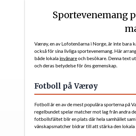
Sportevenemang på
ma
Værøy, en av Lofotenöarna i Norge, är inte bara k
också för sina livliga sportevenemang. Här arran
både lokala
invånare
och besökare. Denna text u
och deras betydelse för öns gemenskap.
Fotboll på Værøy
Fotboll är en av de mest populära sporterna på Væ
regelbundet spelar matcher mot lag från andra de
fotbollsfältet blir en plats där hela samhället saml
vänskapsmatcher bidrar till att stärka den lokal