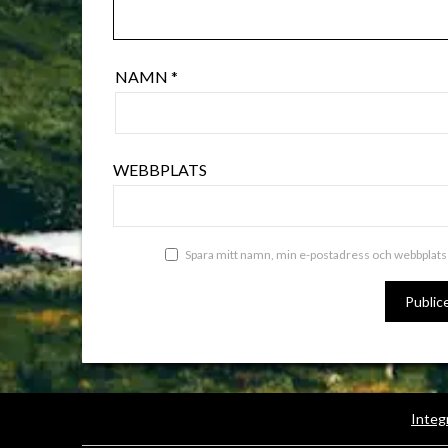
NAMN
*
WEBBPLATS
Spara mitt namn, min e-postadress och webbplats 
Integ