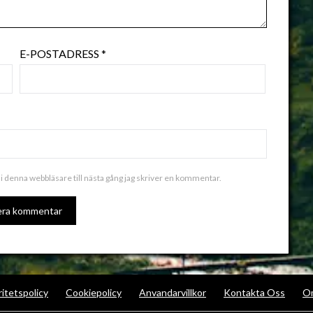
E-POSTADRESS
*
i denna webbläsare till nästa gång jag skriver en kommentar.
ALTERNATIVE:
ritetspolicy
Cookiepolicy
Anvandarvillkor
Kontakta Oss
O