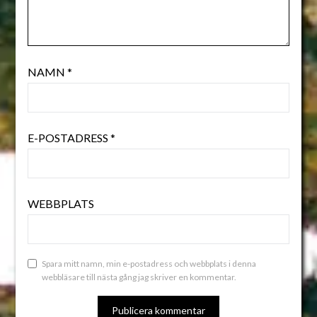
NAMN
*
E-POSTADRESS
*
WEBBPLATS
Spara mitt namn, min e-postadress och webbplats i denna
webbläsare till nästa gång jag skriver en kommentar.