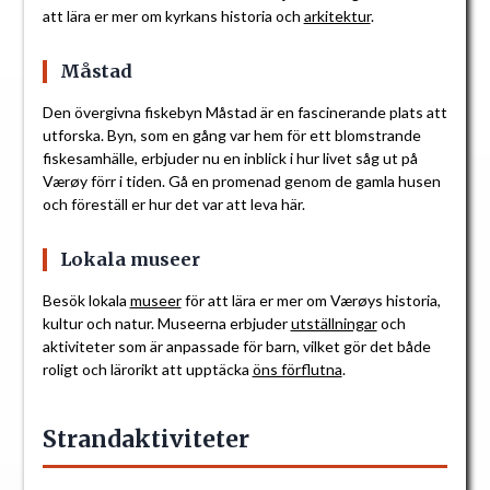
att lära er mer om kyrkans historia och
arkitektur
.
Måstad
Den övergivna fiskebyn Måstad är en fascinerande plats att
utforska. Byn, som en gång var hem för ett blomstrande
fiskesamhälle, erbjuder nu en inblick i hur livet såg ut på
Værøy förr i tiden. Gå en promenad genom de gamla husen
och föreställ er hur det var att leva här.
Lokala museer
Besök lokala
museer
för att lära er mer om Værøys historia,
kultur och natur. Museerna erbjuder
utställningar
och
aktiviteter som är anpassade för barn, vilket gör det både
roligt och lärorikt att upptäcka
öns förflutna
.
Strandaktiviteter