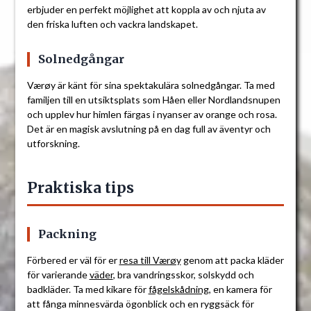
erbjuder en perfekt möjlighet att koppla av och njuta av
den friska luften och vackra landskapet.
Solnedgångar
Værøy är känt för sina spektakulära solnedgångar. Ta med
familjen till en utsiktsplats som Håen eller Nordlandsnupen
och upplev hur himlen färgas i nyanser av orange och rosa.
Det är en magisk avslutning på en dag full av äventyr och
utforskning.
Praktiska tips
Packning
Förbered er väl för er
resa till Værøy
genom att packa kläder
för varierande
väder
, bra vandringsskor, solskydd och
badkläder. Ta med kikare för
fågelskådning
, en kamera för
att fånga minnesvärda ögonblick och en ryggsäck för