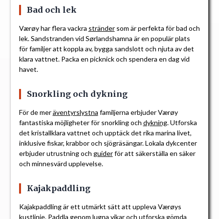
Bad och lek
Værøy har flera vackra
stränder
som är perfekta för bad och
lek. Sandstranden vid Sørlandshamna är en populär plats
för familjer att koppla av, bygga sandslott och njuta av det
klara vattnet. Packa en picknick och spendera en dag vid
havet.
Snorkling och dykning
För de mer
äventyrslystna
familjerna erbjuder Værøy
fantastiska möjligheter för snorkling och
dykning
. Utforska
det kristallklara vattnet och upptäck det rika marina livet,
inklusive fiskar, krabbor och sjögräsängar. Lokala dykcenter
erbjuder utrustning och
guider
för att säkerställa en säker
och minnesvärd upplevelse.
Kajakpaddling
Kajakpaddling är ett utmärkt sätt att uppleva Værøys
kustlinje. Paddla genom lugna vikar och utforska gömda