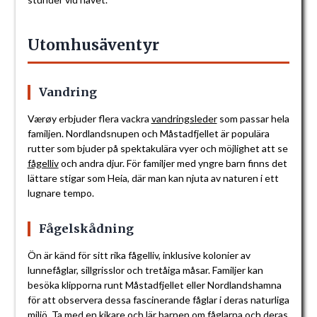
Utomhusäventyr
Vandring
Værøy erbjuder flera vackra
vandringsleder
som passar hela
familjen. Nordlandsnupen och Måstadfjellet är populära
rutter som bjuder på spektakulära vyer och möjlighet att se
fågelliv
och andra djur. För familjer med yngre barn finns det
lättare stigar som Heia, där man kan njuta av naturen i ett
lugnare tempo.
Fågelskådning
Ön är känd för sitt rika fågelliv, inklusive kolonier av
lunnefåglar, sillgrisslor och tretåiga måsar. Familjer kan
besöka klipporna runt Måstadfjellet eller Nordlandshamna
för att observera dessa fascinerande fåglar i deras naturliga
miljö. Ta med en kikare och lär barnen om fåglarna och deras