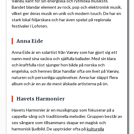
Værøy, känt för sin energiska och rytmiska musikstil.
Bandet blandar element av rock, pop och elektronisk musik,
vilket ger deras musik en unik och modern touch. De har en
stark lokal följarskara och har även spelat på regionala
festivaler i Lofoten.
Anna Eide
Anna Eide är en solartist från Værøy som har gjort sig ett
namn med sina vackra och själfulla ballader. Med sin klara
och kraftfulla röst sjunger hon både på norska och
engelska, och hennes låtar handlar ofta om livet på Værøy,
naturen och personliga upplevelser. Anna har släppt flera
album och är en av de mest älskade artisterna på ön.
Havets Harmonier
Havets Harmonier är en musikgrupp som fokuserar på a
cappella-sång och traditionella melodier. Gruppen består av
sex sångare som tillsammans skapar en magisk och
harmonisk ljudbild. De uppträder ofta på
kulturella