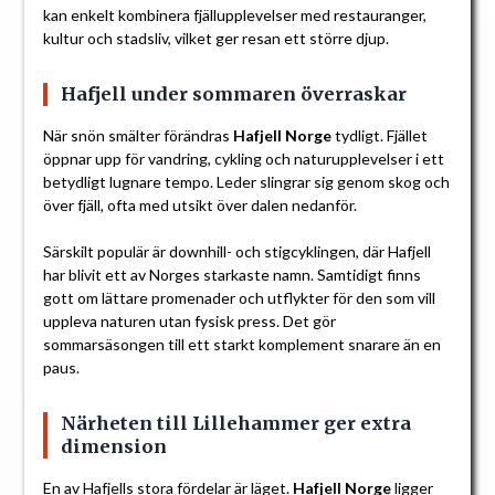
kan enkelt kombinera fjällupplevelser med restauranger,
kultur och stadsliv, vilket ger resan ett större djup.
Hafjell under sommaren överraskar
När snön smälter förändras
Hafjell Norge
tydligt. Fjället
öppnar upp för vandring, cykling och naturupplevelser i ett
betydligt lugnare tempo. Leder slingrar sig genom skog och
över fjäll, ofta med utsikt över dalen nedanför.
Särskilt populär är downhill- och stigcyklingen, där Hafjell
har blivit ett av Norges starkaste namn. Samtidigt finns
gott om lättare promenader och utflykter för den som vill
uppleva naturen utan fysisk press. Det gör
sommarsäsongen till ett starkt komplement snarare än en
paus.
Närheten till Lillehammer ger extra
dimension
En av Hafjells stora fördelar är läget.
Hafjell Norge
ligger