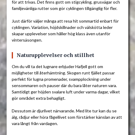
för att trivas. Det finns gott om stigcykling, grusvägar och
familjevänliga rutter som gör cyklingen tillgänglig för fler.
Just därför väljer många att resa hit sommartid enbart för
cyklingen. Variation, höjdskillnader och välskötta leder
skapar upplevelser som håller hög klass även utanför
vintersäsongen.
Naturupplevelser och stillhet
Om du vill ta det lugnare erbjuder Hafjell gott om
möjligheter till återhämtning. Skogen runt fjället passar
perfekt för lugna promenader, svampplockning under
sensommaren och pauser där du bara låter naturen vara.
Samtidigt ger höjden svalare luft under varma dagar, vilket
gör området extra behagligt.
Dessutom är djurlivet närvarande. Med lite tur kan du se
älg, rådjur eller höra fågellivet som förstärker känslan av att
vara långt från vardagen.