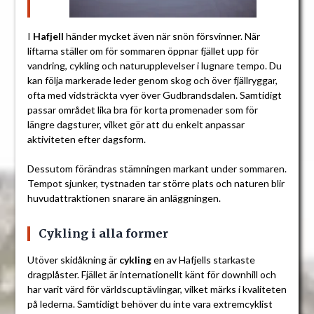
I
Hafjell
händer mycket även när snön försvinner. När
liftarna ställer om för sommaren öppnar fjället upp för
vandring, cykling och naturupplevelser i lugnare tempo. Du
kan följa markerade leder genom skog och över fjällryggar,
ofta med vidsträckta vyer över Gudbrandsdalen. Samtidigt
passar området lika bra för korta promenader som för
längre dagsturer, vilket gör att du enkelt anpassar
aktiviteten efter dagsform.
Dessutom förändras stämningen markant under sommaren.
Tempot sjunker, tystnaden tar större plats och naturen blir
huvudattraktionen snarare än anläggningen.
Cykling i alla former
Utöver skidåkning är
cykling
en av Hafjells starkaste
dragplåster. Fjället är internationellt känt för downhill och
har varit värd för världscuptävlingar, vilket märks i kvaliteten
på lederna. Samtidigt behöver du inte vara extremcyklist