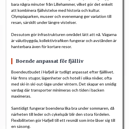
bara några minuter från Lillehammer, vilket gör det enkelt
att kombinera fjällvistelse med historia och kultur.
Olympiaparken, museer och evenemang ger variation till
resan, särskilt under längre vistelser.
Dessutom gör infrastrukturen området lätt att nå. Vägarna
är välutbyggda, kollektivtrafiken fungerar och avstånden är
hanterbara även för kortare resor.
Boende anpassat för fjälliv
Boendeutbudet i Hafjell är tydligt anpassat efter fjälllivet.
Här finns stugor, lägenheter och hotell i olika nivåer, ofta
med ski-in ski-out-läge under vintern. Det skapar en smidig
vardag där transporter minimeras och tiden i backen
maximeras.
Samtidigt fungerar boendena lika bra under sommaren, då
närheten till leder och cykelspår blir den stora fördelen.
Flexibiliteten gör Hafjell till ett resmål som inte låser sig till
en säsong.