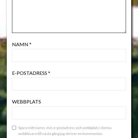
NAMN
*
E-POSTADRESS
*
WEBBPLATS
Spara mitt namn, min e-postadress och webbplats i denna
webbläsare till nästa gång jag skriver en kommentar.