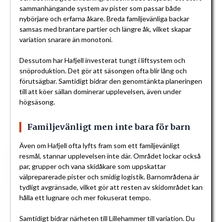
sammanhängande system av pister som passar både
nybörjare och erfarna åkare. Breda familjevänliga backar
samsas med brantare partier och längre åk, vilket skapar
variation snarare än monotoni.
Dessutom har Hafjell investerat tungt i liftsystem och
snöproduktion. Det gör att säsongen ofta blir lång och
förutsägbar. Samtidigt bidrar den genomtänkta planeringen
till att köer sällan dominerar upplevelsen, även under
högsäsong.
Familjevänligt men inte bara för barn
Även om Hafjell ofta lyfts fram som ett familjevänligt
resmål, stannar upplevelsen inte där. Området lockar också
par, grupper och vana skidåkare som uppskattar
välpreparerade pister och smidig logistik. Barnområdena är
tydligt avgränsade, vilket gör att resten av skidområdet kan
hålla ett lugnare och mer fokuserat tempo.
Samtidigt bidrar närheten till Lillehammer till variation. Du