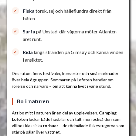
Fiska
torsk, sej och hälleflundra direkt från
båten.
Surfa
på Unstad, där vågorna möter Atlanten
året runt.
Rida
längs stranden på Gimsøy och känna vinden
i ansiktet.
Dessutom finns festivaler, konserter och små marknader
över hela ögruppen. Sommaren på Lofoten handlar om
rörelse och närvaro – om att känna livet i varje stund.
Bo i naturen
Att bo mitt i naturen är en del av upplevelsen.
Camping
Lofoten
lockar både husbilar och tält, men också den som
vill bo i klassiska
rorbuer
– de rödmålade fiskestugorna som
står på pålar över vattnet.