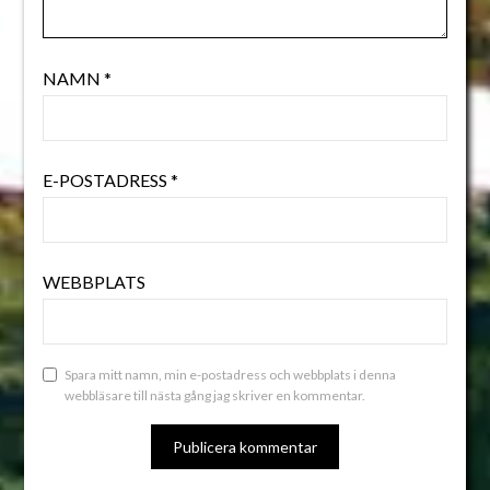
NAMN
*
E-POSTADRESS
*
WEBBPLATS
Spara mitt namn, min e-postadress och webbplats i denna
webbläsare till nästa gång jag skriver en kommentar.