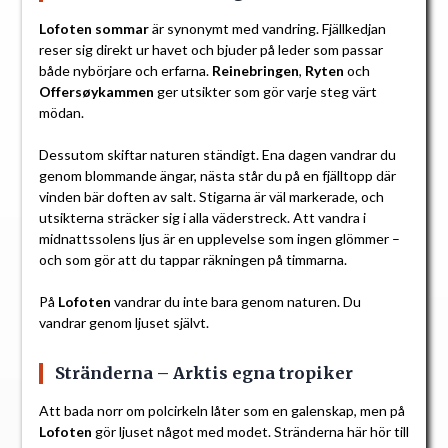
Lofoten sommar
är synonymt med vandring. Fjällkedjan
reser sig direkt ur havet och bjuder på leder som passar
både nybörjare och erfarna.
Reinebringen
,
Ryten
och
Offersøykammen
ger utsikter som gör varje steg värt
mödan.
Dessutom skiftar naturen ständigt. Ena dagen vandrar du
genom blommande ängar, nästa står du på en fjälltopp där
vinden bär doften av salt. Stigarna är väl markerade, och
utsikterna sträcker sig i alla väderstreck. Att vandra i
midnattssolens ljus är en upplevelse som ingen glömmer –
och som gör att du tappar räkningen på timmarna.
På
Lofoten
vandrar du inte bara genom naturen. Du
vandrar genom ljuset självt.
Stränderna – Arktis egna tropiker
Att bada norr om polcirkeln låter som en galenskap, men på
Lofoten
gör ljuset något med modet. Stränderna här hör till