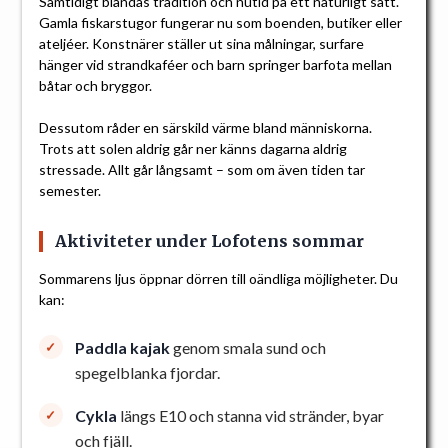
Samtidigt blandas tradition och nutid på ett naturligt sätt.
Gamla fiskarstugor fungerar nu som boenden, butiker eller
ateljéer. Konstnärer ställer ut sina målningar, surfare
hänger vid strandkaféer och barn springer barfota mellan
båtar och bryggor.
Dessutom råder en särskild värme bland människorna.
Trots att solen aldrig går ner känns dagarna aldrig
stressade. Allt går långsamt – som om även tiden tar
semester.
Aktiviteter under Lofotens sommar
Sommarens ljus öppnar dörren till oändliga möjligheter. Du
kan:
Paddla kajak
genom smala sund och
spegelblanka fjordar.
Cykla
längs E10 och stanna vid stränder, byar
och fjäll.