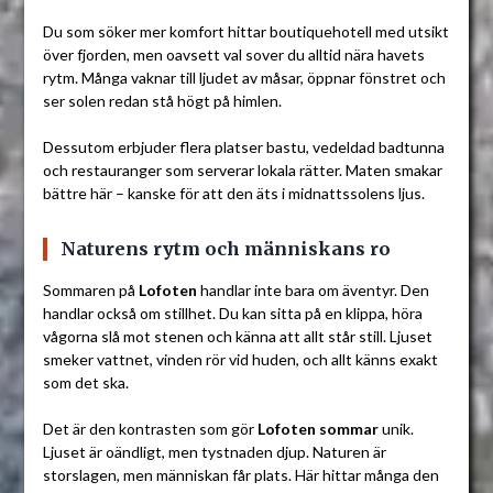
Du som söker mer komfort hittar boutiquehotell med utsikt
över fjorden, men oavsett val sover du alltid nära havets
rytm. Många vaknar till ljudet av måsar, öppnar fönstret och
ser solen redan stå högt på himlen.
Dessutom erbjuder flera platser bastu, vedeldad badtunna
och restauranger som serverar lokala rätter. Maten smakar
bättre här – kanske för att den äts i midnattssolens ljus.
Naturens rytm och människans ro
Sommaren på
Lofoten
handlar inte bara om äventyr. Den
handlar också om stillhet. Du kan sitta på en klippa, höra
vågorna slå mot stenen och känna att allt står still. Ljuset
smeker vattnet, vinden rör vid huden, och allt känns exakt
som det ska.
Det är den kontrasten som gör
Lofoten sommar
unik.
Ljuset är oändligt, men tystnaden djup. Naturen är
storslagen, men människan får plats. Här hittar många den