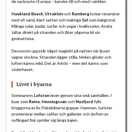
de vackraste i Europa – kanske till och med i världen.
Haukland Beach
,
Uttakleiv
och
Ramberg
lockar resenärer
med vit sand, klart vatten och mäktiga fjäll som bakgrund.
Många solar, badar, surfar och yogar i kvällssolen. Andra
tältar direkt på stranden och låter vågorna bli sin
godnattvisa.
Dessutom uppstår något magiskt på natten när ljuset
vägrar slockna. Stranden ligger stilla, himlen glöder och
luften känns mild. Det är Arktis – men det känns som
söderhavet.
Livet i byarna
Sommarens
Lofoten
lever genom sina små samhällen. I
byar som
Reine
,
Henningsvær
och
Nusfjord
fylls
bryggorna av liv. Fiskebåtarna guppar i hamnen, turister
promenerar mellan caféer och gallerier, och doften av
nyfångad fisk sprider sig längs kajen.