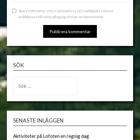
Spara mitt namn, min e-postadress och webbplats i denna
webbläsare till nästa gång jag skriver en kommentar.
ALTERNATIVE:
SÖK
SENASTE INLÄGGEN
Aktiviteter på Lofoten en regnig dag