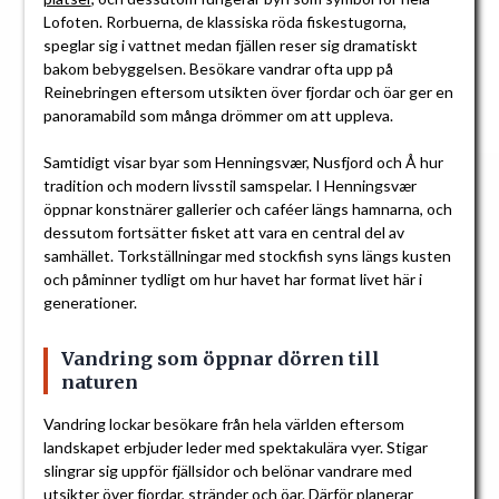
Lofoten. Rorbuerna, de klassiska röda fiskestugorna,
speglar sig i vattnet medan fjällen reser sig dramatiskt
bakom bebyggelsen. Besökare vandrar ofta upp på
Reinebringen eftersom utsikten över fjordar och öar ger en
panoramabild som många drömmer om att uppleva.
Samtidigt visar byar som Henningsvær, Nusfjord och Å hur
tradition och modern livsstil samspelar. I Henningsvær
öppnar konstnärer gallerier och caféer längs hamnarna, och
dessutom fortsätter fisket att vara en central del av
samhället. Torkställningar med stockfish syns längs kusten
och påminner tydligt om hur havet har format livet här i
generationer.
Vandring som öppnar dörren till
naturen
Vandring lockar besökare från hela världen eftersom
landskapet erbjuder leder med spektakulära vyer. Stigar
slingrar sig uppför fjällsidor och belönar vandrare med
utsikter över fjordar, stränder och öar. Därför planerar