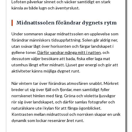
Lofoten påverkar sinnet och väcker samtidigt en stark
känsla av både lugn och äventyrslust.
Midnattssolen förändrar dygnets rytm
Under sommaren skapar midnattssolen en upplevelse som
förändrar människors tidsuppfattning. Solen går aldrig ner,
utan svävar lågt över horisonten och färgar landskapet i
gyllene toner.
Därför vandrar många mitt i natten
, och
dessutom väljer besökare att bada, fiska eller laga mat
utomhus långt efter midnatt. Ljuset ger energi och gör att
aktiviteter känns möjliga dygnet runt.
När vintern tar över förändras atmosfären snabbt. Mörkret
breder ut sig över fjäll och fjordar, men samtidigt fyller
norrskenet himlen med färg. Gröna och violetta ljusvågor
rör sig över landskapet, och därför samlas fotografer och
naturälskare ute i kylan för att fånga ögonblicket.
Kontrasten mellan midnattssol och norrsken skapar en unik
dynamik som lockar resenärer året runt.