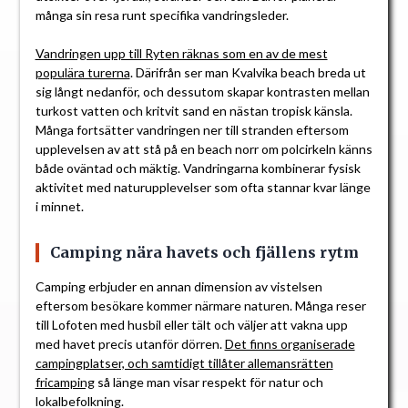
många sin resa runt specifika vandringsleder.
Vandringen upp till Ryten räknas som en av de mest
populära turerna
. Därifrån ser man Kvalvika beach breda ut
sig långt nedanför, och dessutom skapar kontrasten mellan
turkost vatten och kritvit sand en nästan tropisk känsla.
Många fortsätter vandringen ner till stranden eftersom
upplevelsen av att stå på en beach norr om polcirkeln känns
både oväntad och mäktig. Vandringarna kombinerar fysisk
aktivitet med naturupplevelser som ofta stannar kvar länge
i minnet.
Camping nära havets och fjällens rytm
Camping erbjuder en annan dimension av vistelsen
eftersom besökare kommer närmare naturen. Många reser
till Lofoten med husbil eller tält och väljer att vakna upp
med havet precis utanför dörren.
Det finns organiserade
campingplatser, och samtidigt tillåter allemansrätten
fricamping
så länge man visar respekt för natur och
lokalbefolkning.