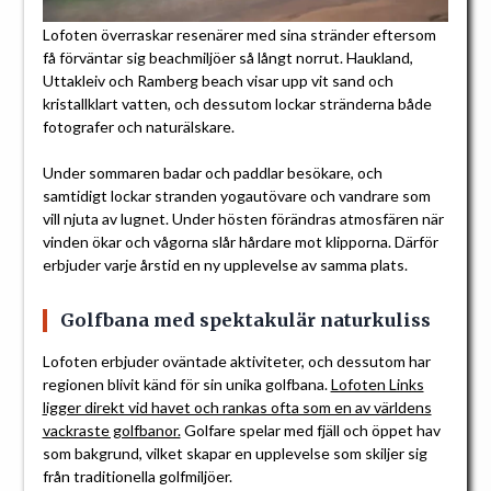
Lofoten överraskar resenärer med sina stränder eftersom
få förväntar sig beachmiljöer så långt norrut. Haukland,
Uttakleiv och Ramberg beach visar upp vit sand och
kristallklart vatten, och dessutom lockar stränderna både
fotografer och naturälskare.
Under sommaren badar och paddlar besökare, och
samtidigt lockar stranden yogautövare och vandrare som
vill njuta av lugnet. Under hösten förändras atmosfären när
vinden ökar och vågorna slår hårdare mot klipporna. Därför
erbjuder varje årstid en ny upplevelse av samma plats.
Golfbana med spektakulär naturkuliss
Lofoten erbjuder oväntade aktiviteter, och dessutom har
regionen blivit känd för sin unika golfbana.
Lofoten Links
ligger direkt vid havet och rankas ofta som en av världens
vackraste golfbanor.
Golfare spelar med fjäll och öppet hav
som bakgrund, vilket skapar en upplevelse som skiljer sig
från traditionella golfmiljöer.