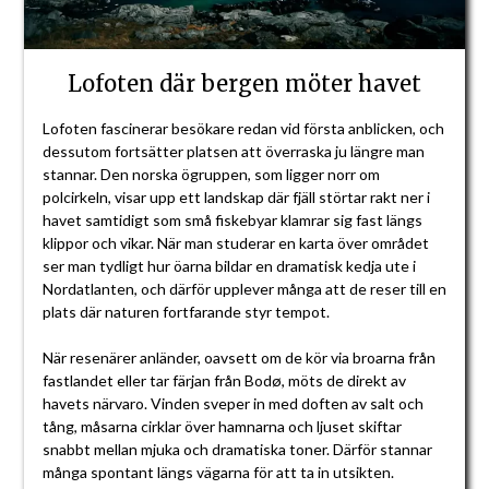
Lofoten där bergen möter havet
Lofoten fascinerar besökare redan vid första anblicken, och
dessutom fortsätter platsen att överraska ju längre man
stannar. Den norska ögruppen, som ligger norr om
polcirkeln, visar upp ett landskap där fjäll störtar rakt ner i
havet samtidigt som små fiskebyar klamrar sig fast längs
klippor och vikar. När man studerar en karta över området
ser man tydligt hur öarna bildar en dramatisk kedja ute i
Nordatlanten, och därför upplever många att de reser till en
plats där naturen fortfarande styr tempot.
När resenärer anländer, oavsett om de kör via broarna från
fastlandet eller tar färjan från Bodø, möts de direkt av
havets närvaro. Vinden sveper in med doften av salt och
tång, måsarna cirklar över hamnarna och ljuset skiftar
snabbt mellan mjuka och dramatiska toner. Därför stannar
många spontant längs vägarna för att ta in utsikten.