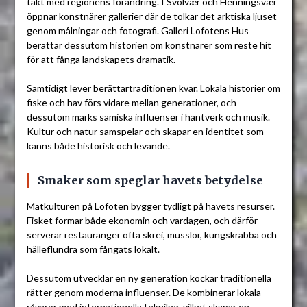
takt med regionens förändring. I Svolvær och Henningsvær
öppnar konstnärer gallerier där de tolkar det arktiska ljuset
genom målningar och fotografi. Galleri Lofotens Hus
berättar dessutom historien om konstnärer som reste hit
för att fånga landskapets dramatik.
Samtidigt lever berättartraditionen kvar. Lokala historier om
fiske och hav förs vidare mellan generationer, och
dessutom märks samiska influenser i hantverk och musik.
Kultur och natur samspelar och skapar en identitet som
känns både historisk och levande.
Smaker som speglar havets betydelse
Matkulturen på Lofoten bygger tydligt på havets resurser.
Fisket formar både ekonomin och vardagen, och därför
serverar restauranger ofta skrei, musslor, kungskrabba och
hälleflundra som fångats lokalt.
Dessutom utvecklar en ny generation kockar traditionella
rätter genom moderna influenser. De kombinerar lokala
råvaror med internationella tekniker, vilket skapar en